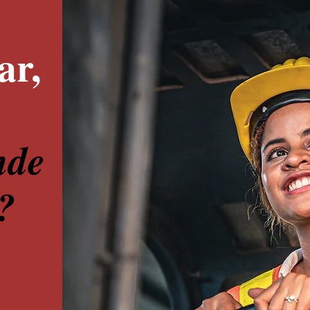
ar,
nde
?