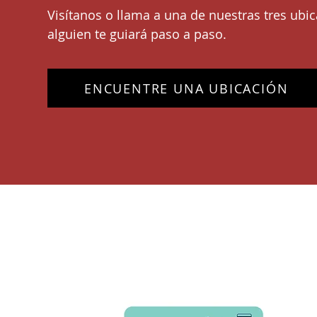
Visítanos o llama a una de nuestras tres ubi
alguien te guiará paso a paso.
ENCUENTRE UNA UBICACIÓN